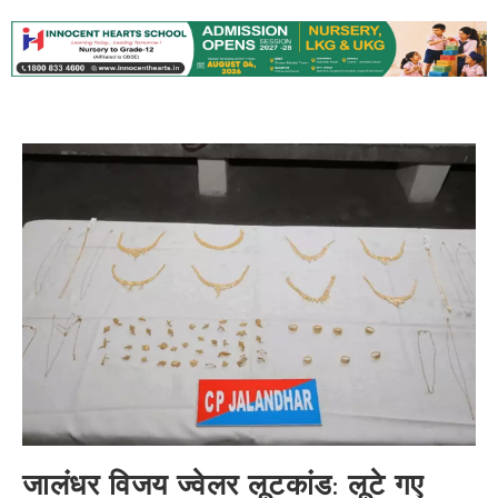
जालंधर विजय ज्वेलर लूटकांड: लूटे गए