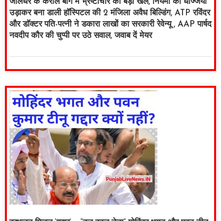
जालंधर के करोल बाग में भ्रष्टाचार का बड़ा खेल, नियमों की धज्जियां
उड़ाकर बना डाली हॉस्पिटल की 2 मंजिला अवैध बिल्डिंग, ATP रविंदर
और डॉक्टर पति-पत्नी ने डकारा लाखों का सरकारी रेवेन्यू , AAP पार्षद
नवदीप कौर की चुप्पी पर उठे सवाल, जवाब दें मेयर