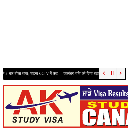
धावा; घटना CCTV में कैद
जालंधर: पति को दिया बड़ा धोखा… खुद को ‘कुंवारी’ बताकर पासपो