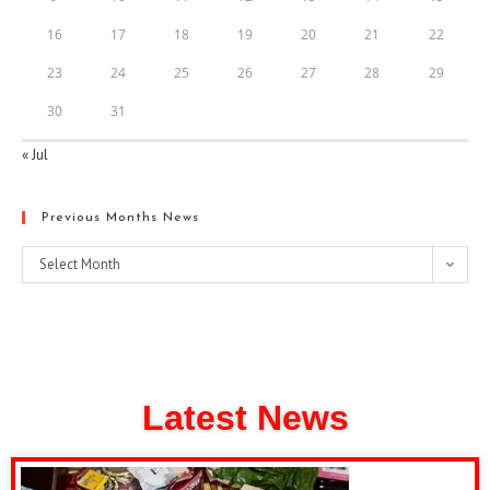
16
17
18
19
20
21
22
23
24
25
26
27
28
29
30
31
« Jul
Previous Months News
Select Month
Latest News