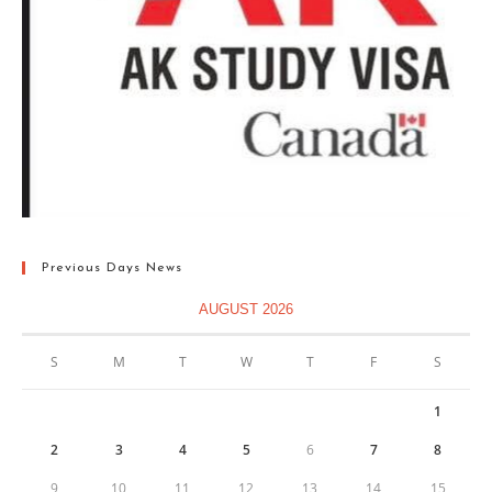
Previous Days News
AUGUST 2026
S
M
T
W
T
F
S
1
2
3
4
5
6
7
8
9
10
11
12
13
14
15