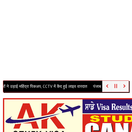
िंद्रा पिकअप, CCTV में कैद हुई लाइव वारदात
पंजाब विधानसभा में गूंजा अवैध खनन का मुद्दा