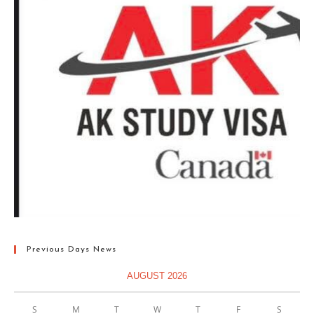
Previous Days News
AUGUST 2026
S
M
T
W
T
F
S