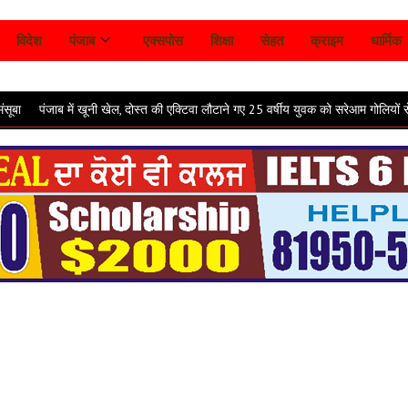
विदेश
पंजाब
एक्सपोस
शिक्षा
सेहत
क्राइम
धार्मिक
ं खूनी खेल, दोस्त की एक्टिवा लौटाने गए 25 वर्षीय युवक को सरेआम गोलियों से भूना; परिवार 