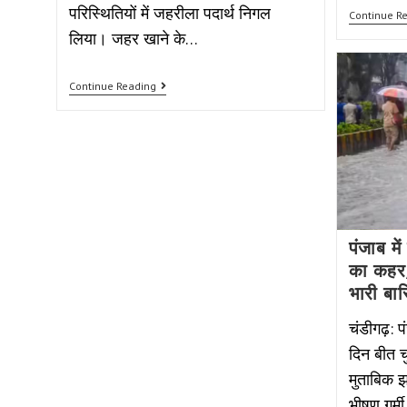
परिस्थितियों में जहरीला पदार्थ निगल
Continue R
लिया। जहर खाने के…
Continue Reading
पंजाब मे
का कहर, 
भारी बा
चंडीगढ़: प
दिन बीत च
मुताबिक झम
भीषण गर्