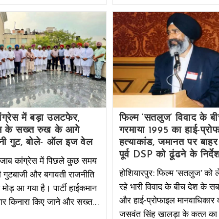
ंग्रेस में बड़ा उलटफेर,
फिल्म ‘सतलुज’ विवाद के ब
 के सख्त रुख के आगे
गरमाया 1995 का हाई-प्रो
्नी गुट, बोले- ऑल इज वेल
हत्याकांड, जमानत पर बाहर 
पूर्व DSP को ढूंढने के निर्द
ंजाब कांग्रेस में पिछले कुछ समय
होशियारपुर: फिल्म 'सतलुज' को
ी गुटबाजी और बगावती राजनीति
रहे भारी विवाद के बीच देश के सब
़ा मोड़ आ गया है। पार्टी हाईकमान
और हाई-प्रोफाइल मानवाधिकार का
ातार किनारा किए जाने और सख्त…
जसवंत सिंह खालड़ा के कत्ल का