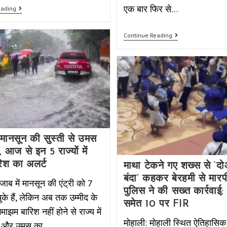
एक बार फिर से…
eading
Continue Reading
ं मानसून की सुस्ती से उमस
आज से इन 5 राज्यों में
रिश का अलर्ट
माथा टेकने गए शख्स से ‘द
बंदा’ कहकर बेरहमी से मारप
ंजाब में मानसून की एंट्री को 7
पुलिस ने की सख्त कार्रवाई; न
ुके हैं, लेकिन अब तक उम्मीद के
समेत 10 पर FIR
ाझम बारिश नहीं होने से राज्य में
मोहाली: मोहाली स्थित ऐतिहासिक गु
मी और उमस का…