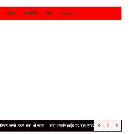
खास
राजनीति
खेल
More
गहने-कैश भी साफ
चंबा-भरमौर हाईवे पर बड़ा हादसा, चलती SUV की सनरूफ फाड़कर सीधे सिर प