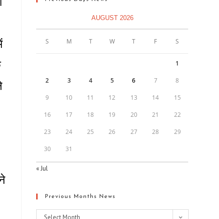
ी
AUGUST 2026
ं
S
M
T
W
T
F
S
े
1
2
3
4
5
6
7
8
े
9
10
11
12
13
14
15
16
17
18
19
20
21
22
23
24
25
26
27
28
29
30
31
« Jul
ने
Previous Months News
Select Month