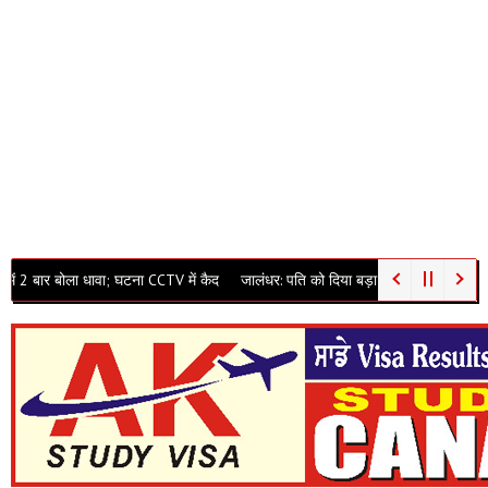
वा; घटना CCTV में कैद
जालंधर: पति को दिया बड़ा धोखा… खुद को ‘कुंवारी’ बताकर पासपोर्ट