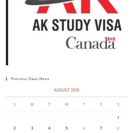
Previous Days News
AUGUST 2026
S
M
T
W
T
F
S
1
2
3
4
5
6
7
8