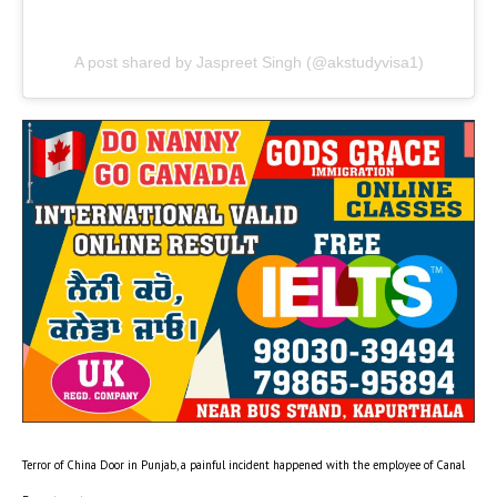
A post shared by Jaspreet Singh (@akstudyvisa1)
Terror of China Door in Punjab, a painful incident happened with the employee of Canal