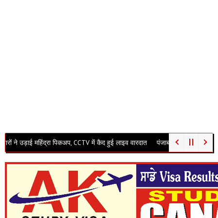
िंद्रा पिकअप, CCTV में कैद हुई लाइव वारदात
पंजाब विधानसभा में गूंजा अवैध खनन का मुद्दा!