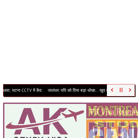
 CCTV में कैद
जालंधर: पति को दिया बड़ा धोखा… खुद को ‘कुंवारी’ बताकर पासपोर्ट बनवाया