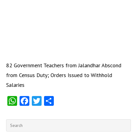
82 Government Teachers from Jalandhar Abscond
from Census Duty; Orders Issued to Withhold
Salaries
W
Fa
T
S
ha
ce
w
ha
ts
b
itt
re
A
o
er