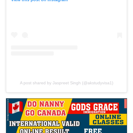
A post shared by Jaspreet Singh (@akstudyvisa1)