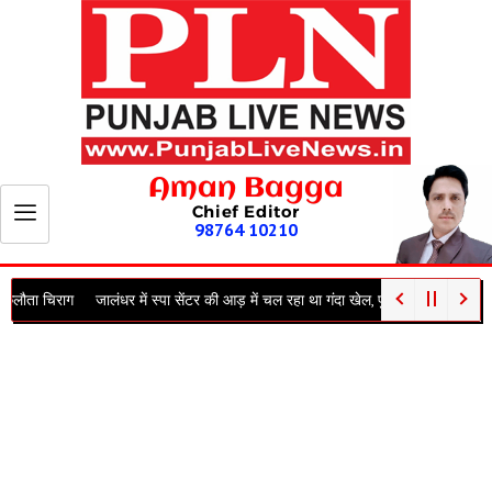
Aman Bagga
Chief Editor
98764 10210
जालंधर में स्पा सेंटर की आड़ में चल रहा था गंदा खेल, पुलिस की अचानक रेड से मची भगदड़; क