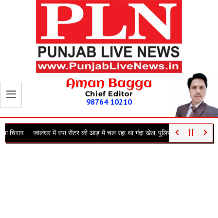
Aman Bagga
Chief Editor
98764 10210
र में स्पा सेंटर की आड़ में चल रहा था गंदा खेल, पुलिस की अचानक रेड से मची भगदड़; कई युव