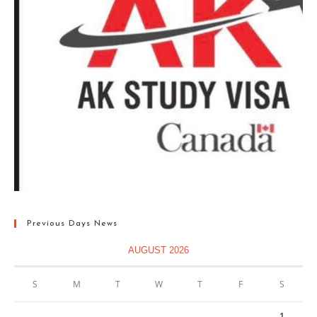
Previous Days News
AUGUST 2026
S
M
T
W
T
F
S
1