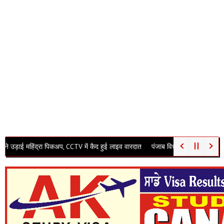
रा पिकअप, CCTV में कैद हुई लाइव वारदात
पंजाब विधानसभा में गूंजा अवैध खनन का मुद्दा! बा