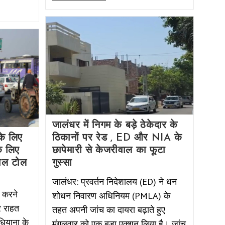
जालंधर में निगम के बड़े ठेकेदार के
के लिए
ठिकानों पर रेड , ED और NIA के
े लिए
छापेमारी से केजरीवाल का फूटा
ाल टोल
गुस्सा
जालंधर: प्रवर्तन निदेशालय (ED) ने धन
 करने
शोधन निवारण अधिनियम (PMLA) के
र राहत
तहत अपनी जांच का दायरा बढ़ाते हुए
ियाना के
मंगलवार को एक बड़ा एक्शन लिया है। जांच