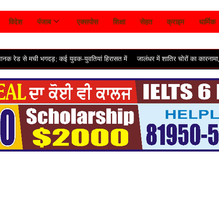
विदेश
पंजाब
एक्सपोस
शिक्षा
सेहत
क्राइम
धार्मिक
भगदड़; कई युवक-युवतियां हिरासत में
जालंधर में शातिर चोरों का कारनामा, सोते हुए परिवार 