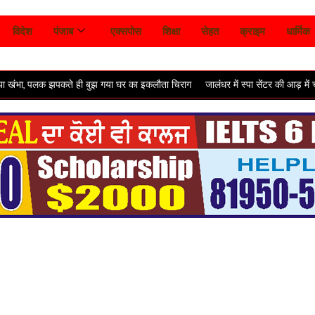
विदेश
पंजाब
एक्सपोस
शिक्षा
सेहत
क्राइम
धार्मिक
कते ही बुझ गया घर का इकलौता चिराग
जालंधर में स्पा सेंटर की आड़ में चल रहा था गंदा